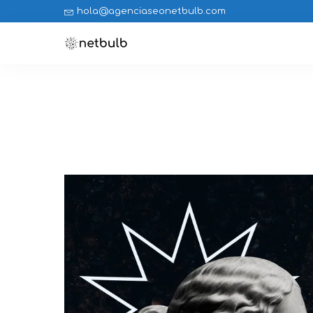
hola@agenciaseonetbulb.com