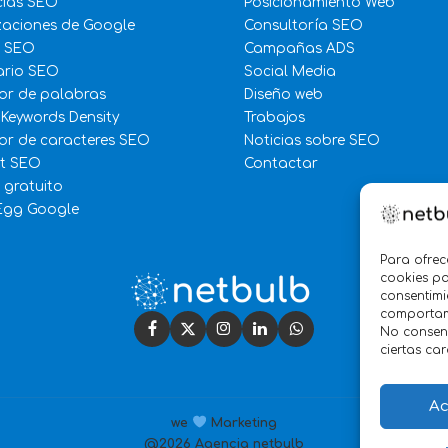
cias SEO
Posicionamiento Web
zaciones de Google
Consultoría SEO
e SEO
Campañas ADS
ario SEO
Social Media
or de palabras
Diseño web
 Keywords Density
Trabajos
r de caracteres SEO
Noticias sobre SEO
st SEO
Contactar
 gratuito
Egg Google
Para ofrec
cookies pa
consentimi
comportami
No consent
ciertas car
Ac
we
Marketing
@2026 Agencia netbulb