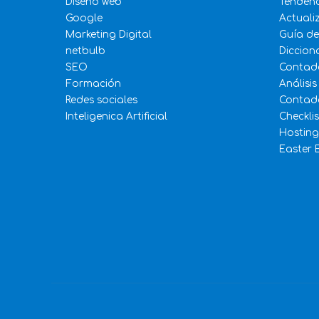
Diseño web
Tenden
Google
Actuali
Marketing Digital
Guía d
netbulb
Diccion
SEO
Contad
Formación
Análisis
Redes sociales
Contado
Inteligenica Artificial
Checkli
Hosting
Easter 