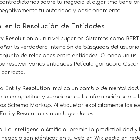
s contradictorias sobre tu negocio el algoritmo tiene 
a negativamente tu autoridad y posicionamiento.
ial en la Resolución de Entidades
ty Resolution
a un nivel superior. Sistemas como BERT
añar la verdadera intención de búsqueda del usuario.
onjunto de relaciones entre entidades. Cuando un usua
be resolver varias entidades Película ganadora Oscar 
 correcta.
la
Entity Resolution
implica un cambio de mentalidad. 
 la completitud y veracidad de la información sobre l
dos Schema Markup. Al etiquetar explícitamente los e
Entity Resolution
sin ambigüedades.
to. La
Inteligencia Artificial
premia la predictibilidad y 
negocio son idénticos en tu web en Wikipedia en redes