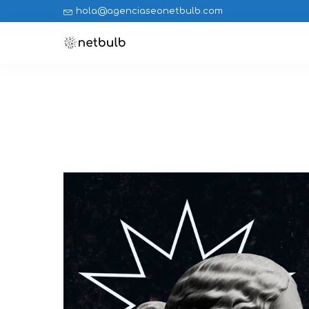
hola@agenciaseonetbulb.com