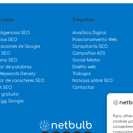
cados
Empresa
 Agencias SEO
Analítica Digital
cias SEO
Posicionamiento Web
zaciones de Google
Consultoría SEO
e SEO
Campañas ADS
ario SEO
Social Media
or de palabras
Diseño web
 Keywords Density
Trabajos
r de caracteres SEO
Noticias sobre SEO
st SEO
Contactar
 gratuito
Egg Google
Para ofrec
cookies pa
consentimi
comportami