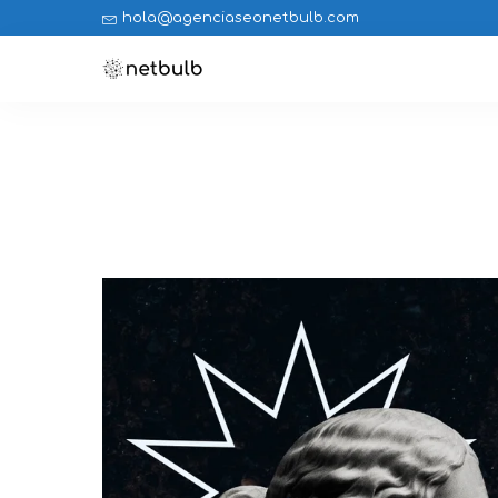
hola@agenciaseonetbulb.com