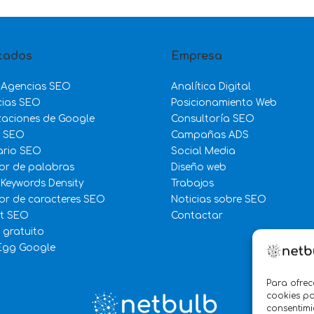
cados
Empresa
 Agencias SEO
Analítica Digital
cias SEO
Posicionamiento Web
zaciones de Google
Consultoría SEO
e SEO
Campañas ADS
ario SEO
Social Media
or de palabras
Diseño web
 Keywords Density
Trabajos
r de caracteres SEO
Noticias sobre SEO
st SEO
Contactar
 gratuito
Egg Google
Para ofrec
cookies pa
consentimi