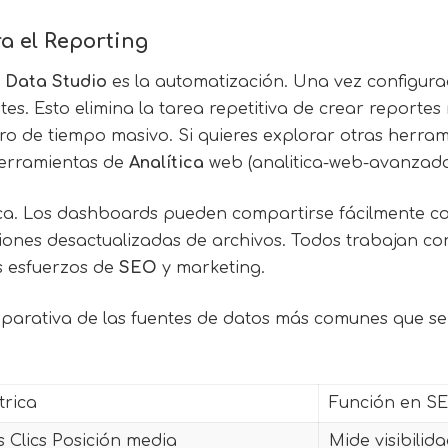
a el Reporting
a
Data Studio
es la automatización. Una vez configurad
es. Esto elimina la tarea repetitiva de crear reporte
orro de tiempo masivo. Si quieres explorar otras her
 herramientas de
Analítica
web (analitica-web-avanzada
fica. Los dashboards pueden compartirse fácilmente 
iones desactualizadas de archivos. Todos trabajan co
os esfuerzos de
SEO
y marketing.
mparativa de las fuentes de datos más comunes que s
trica
Función en S
 Clics Posición media
Mide visibili