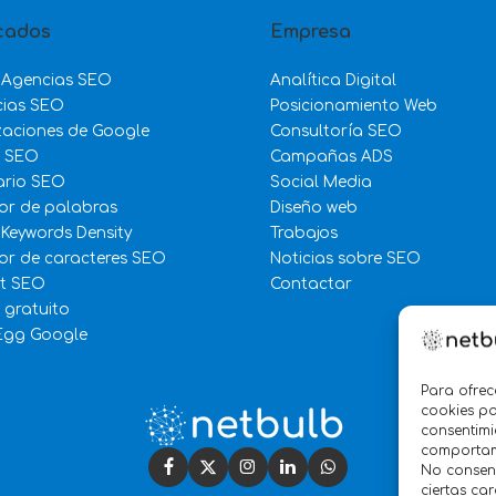
cados
Empresa
 Agencias SEO
Analítica Digital
cias SEO
Posicionamiento Web
zaciones de Google
Consultoría SEO
e SEO
Campañas ADS
ario SEO
Social Media
or de palabras
Diseño web
 Keywords Density
Trabajos
r de caracteres SEO
Noticias sobre SEO
st SEO
Contactar
 gratuito
Egg Google
Para ofrec
cookies pa
consentimi
comportami
No consent
ciertas car