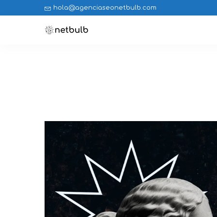
hola@agenciaseonetbulb.com