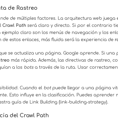
uta de Rastreo
nde de múltiples factores. La arquitectura web juega e
el
Crawl Path
será claro y directo. Si por el contrario
 ejemplo claro son los menús de navegación y los enlac
n de estos enlaces, más fluida será la experiencia de
r
a que se actualiza una página. Google aprende. Si una 
streo
más rápida. Además, las directivas de rastreo, co
guían a los
bots
a través de la ruta. Usar correctamen
sibilidad. Cuando el
bot
puede llegar a una página vit
te. Esto influye en la clasificación. Puedes aprender
stra guía de Link Building (link-building-strategy).
cia del Crawl Path