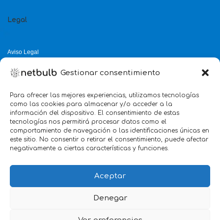
Legal
Aviso Legal
Política de Privacidad
Gestionar consentimiento
Política de Cookies
Política de Calidad
Para ofrecer las mejores experiencias, utilizamos tecnologías
como las cookies para almacenar y/o acceder a la
Servicio mejor valorado 2025
información del dispositivo. El consentimiento de estas
tecnologías nos permitirá procesar datos como el
verificado por:
Trustindex
5.0
comportamiento de navegación o las identificaciones únicas en
este sitio. No consentir o retirar el consentimiento, puede afectar
negativamente a ciertas características y funciones.
Aceptar
Denegar