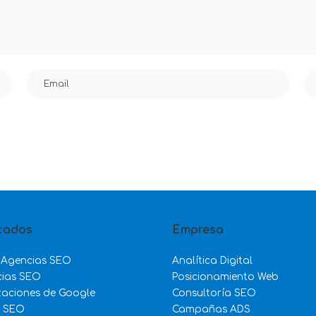
cados
Empresa
 Agencias SEO
Analítica Digital
cias SEO
Posicionamiento Web
zaciones de Google
Consultoría SEO
e SEO
Campañas ADS