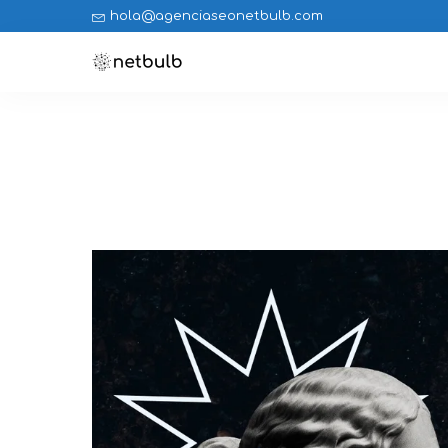
hola@agenciaseonetbulb.com