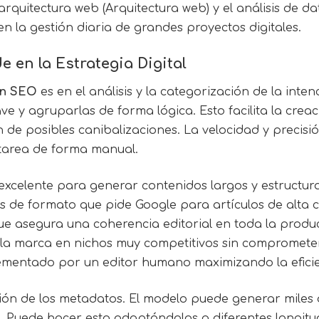
quitectura web (Arquitectura web) y el análisis de dato
en la gestión diaria de grandes proyectos digitales.
e en la Estrategia Digital
en SEO
es en el análisis y la categorización de la int
e y agruparlas de forma lógica. Esto facilita la creac
n de posibles canibalizaciones. La velocidad y precisi
tarea de forma manual.
 excelente para generar contenidos largos y estructu
ices de formato que pide Google para artículos de alt
ue asegura una coherencia editorial en toda la produc
la marca en nichos muy competitivos sin comprometer 
ementado por un editor humano maximizando la eficie
ión de los metadatos. El modelo puede generar miles d
Puede hacer esto adaptándolos a diferentes longitudes