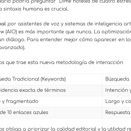
uario podría preguntar “Dime hoteles de cuatro estrel
 sintaxis humana es crucial.
nal
por asistentes de voz y sistemas de inteligencia arti
w (AIO) es más importante que nunca. La optimizació
 un diálogo. Para entender mejor cómo aparecer en los
-avanzado).
ios que trae esta nueva metodología de interacción
eda Tradicional (Keywords)
Búsqueda 
idencia exacta de términos
Intención 
o y fragmentado
Largo y co
 de 10 enlaces azules
Respuesta 
s obliga a priorizar la calidad editorial y la utilidad 