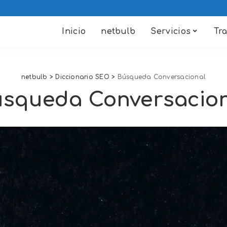
Inicio
netbulb
Servicios
Tr
netbulb
>
Diccionario SEO
>
Búsqueda Conversacional
squeda Conversacio