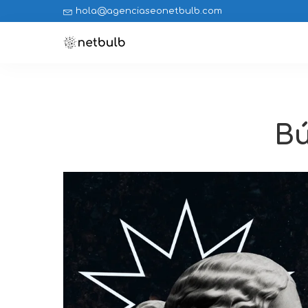
hola@agenciaseonetbulb.com
Bú