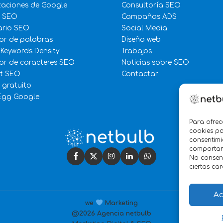
zaciones de Google
Consultoría SEO
e SEO
Campañas ADS
ario SEO
Social Media
or de palabras
Diseño web
 Keywords Density
Trabajos
r de caracteres SEO
Noticias sobre SEO
st SEO
Contactar
 gratuito
Egg Google
Para ofrec
cookies pa
consentimi
comportami
No consent
ciertas car
Ac
we
Marketing
@2026 Agencia netbulb