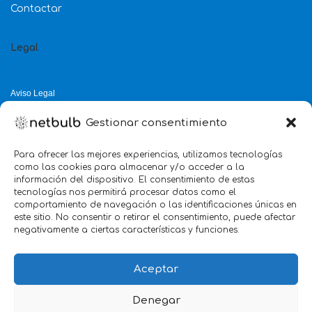
Contactar
Legal
Aviso Legal
Política de Privacidad
Gestionar consentimiento
Política de Cookies
Política de Calidad
Para ofrecer las mejores experiencias, utilizamos tecnologías
como las cookies para almacenar y/o acceder a la
Servicio mejor valorado 2025
información del dispositivo. El consentimiento de estas
tecnologías nos permitirá procesar datos como el
verificado por:
Trustindex
5.0
comportamiento de navegación o las identificaciones únicas en
este sitio. No consentir o retirar el consentimiento, puede afectar
negativamente a ciertas características y funciones.
Aceptar
Denegar