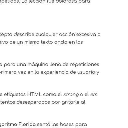
epetidos. La lección fue dolorosa para
cepto describe cualquier acción excesiva o
esivo de un mismo texto ancla en los
ta para una máquina llena de repeticiones
rimera vez en la experiencia de usuario y
o de etiquetas HTML como el
strong
o el
em
tentos desesperados por gritarle al
goritmo Florida
sentó las bases para