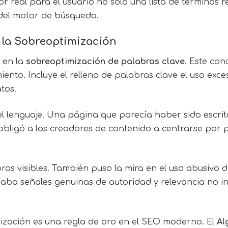
r real para el usuario no solo una lista de términos r
del motor de búsqueda.
ó la Sobreoptimización
ó en la
sobreoptimización de palabras clave
. Este con
miento. Incluye el relleno de palabras clave el uso exc
tos.
l lenguaje. Una página que parecía haber sido escri
bligó a los creadores de contenido a centrarse por p
bras visibles. También puso la mira en el uso abusiv
caba señales genuinas de autoridad y relevancia no in
ización es una regla de oro en el SEO moderno. El
Al