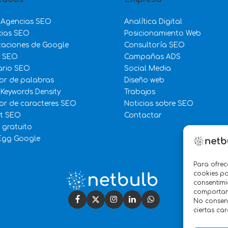
 Agencias SEO
Analítica Digital
cias SEO
Posicionamiento Web
zaciones de Google
Consultoría SEO
e SEO
Campañas ADS
ario SEO
Social Media
or de palabras
Diseño web
 Keywords Density
Trabajos
r de caracteres SEO
Noticias sobre SEO
st SEO
Contactar
 gratuito
Egg Google
Para ofrec
cookies pa
consentimi
comportami
No consent
ciertas car