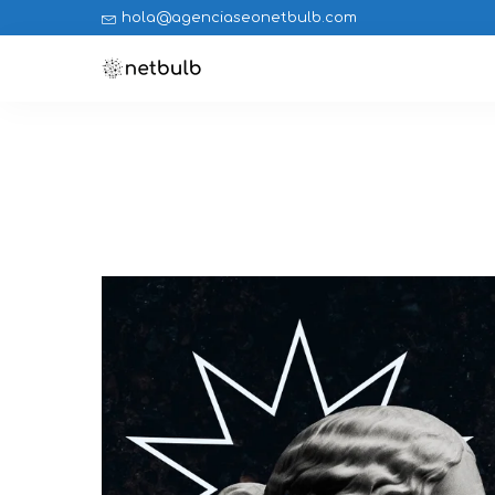
hola@agenciaseonetbulb.com