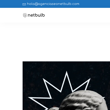
hola@agenciaseonetbulb.com