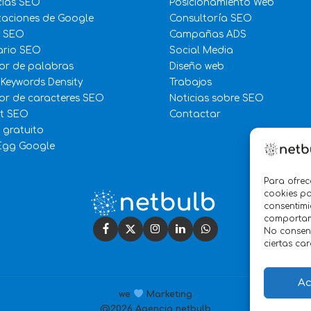
cias SEO
Posicionamiento Web
zaciones de Google
Consultoría SEO
e SEO
Campañas ADS
ario SEO
Social Media
or de palabras
Diseño web
 Keywords Density
Trabajos
r de caracteres SEO
Noticias sobre SEO
st SEO
Contactar
 gratuito
Egg Google
Para ofrec
cookies pa
consentimi
comportami
No consent
ciertas car
Ac
we
Marketing
@2026 Agencia netbulb