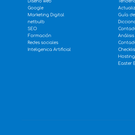
Diseño web
Tenden
Google
Actuali
Marketing Digital
Guía d
netbulb
Diccion
SEO
Contad
Formación
Análisis
Redes sociales
Contado
Inteligenica Artificial
Checkli
Hosting
Easter 