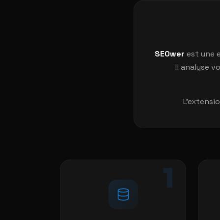
SEOwer
est une e
Il analyse 
L'extensi
1