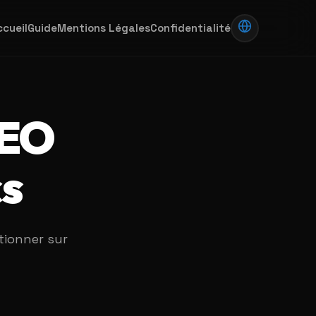
ccueil
Guide
Mentions Légales
Confidentialité
SEO
cs
tionner sur