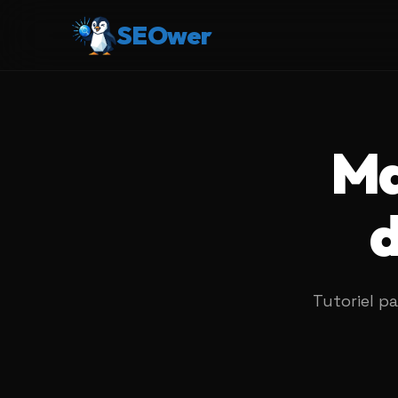
SEOwer
Ma
d
Tutoriel p