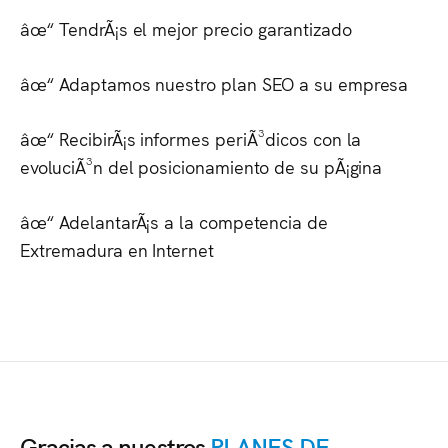
âœ“ TendrÃ¡s el mejor precio garantizado
âœ“ Adaptamos nuestro plan SEO a su empresa
âœ“ RecibirÃ¡s informes periÃ³dicos con la
evoluciÃ³n del posicionamiento de su pÃ¡gina
âœ“ AdelantarÃ¡s a la competencia de
Extremadura
en Internet
Gracias a nuestros
PLANES DE