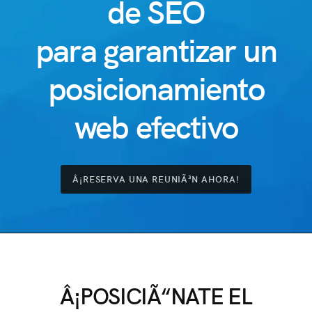
de SEO
para garantizar un
posicionamiento
web efectivo
Â¡RESERVA UNA REUNIÃ³N AHORA!
Â¡POSICIÃ“NATE EL