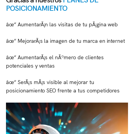
POSICIONAMIENTO
âœ“ AumentarÃ¡n las visitas de tu pÃ¡gina web
âœ“ MejorarÃ¡s la imagen de tu marca en internet
âœ“ AumentarÃ¡s el nÃºmero de clientes
potenciales y ventas
âœ“ SerÃ¡s mÃ¡s visible al mejorar tu
posicionamiento SEO frente a tus competidores