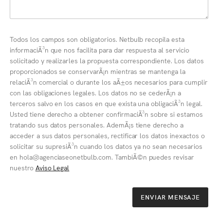
Todos los campos son obligatorios. Netbulb recopila esta
informaciÃ³n que nos facilita para dar respuesta al servicio
solicitado y realizarles la propuesta correspondiente. Los datos
proporcionados se conservarÃ¡n mientras se mantenga la
relaciÃ³n comercial o durante los aÃ±os necesarios para cumplir
con las obligaciones legales. Los datos no se cederÃ¡n a
terceros salvo en los casos en que exista una obligaciÃ³n legal.
Usted tiene derecho a obtener confirmaciÃ³n sobre si estamos
tratando sus datos personales. AdemÃ¡s tiene derecho a
acceder a sus datos personales, rectificar los datos inexactos o
solicitar su supresiÃ³n cuando los datos ya no sean necesarios
en hola@agenciaseonetbulb.com. TambiÃ©n puedes revisar
nuestro
Aviso Legal
ENVIAR MENSAJE