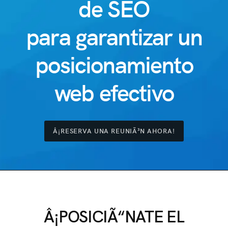
de SEO
para garantizar un
posicionamiento
web efectivo
Â¡RESERVA UNA REUNIÃ³N AHORA!
Â¡POSICIÃ“NATE EL