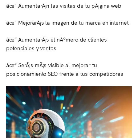
âœ“ AumentarÃ¡n las visitas de tu pÃ¡gina web
âœ“ MejorarÃ¡s la imagen de tu marca en internet
âœ“ AumentarÃ¡s el nÃºmero de clientes
potenciales y ventas
âœ“ SerÃ¡s mÃ¡s visible al mejorar tu
posicionamiento SEO frente a tus competidores