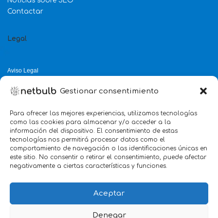
Noticias sobre SEO
Contactar
Legal
Aviso Legal
Política de Privacidad
Gestionar consentimiento
Política de Cookies
Política de Calidad
Para ofrecer las mejores experiencias, utilizamos tecnologías
como las cookies para almacenar y/o acceder a la
Servicio mejor valorado 2025
información del dispositivo. El consentimiento de estas
tecnologías nos permitirá procesar datos como el
verificado por:
Trustindex
5.0
comportamiento de navegación o las identificaciones únicas en
este sitio. No consentir o retirar el consentimiento, puede afectar
negativamente a ciertas características y funciones.
Aceptar
Denegar