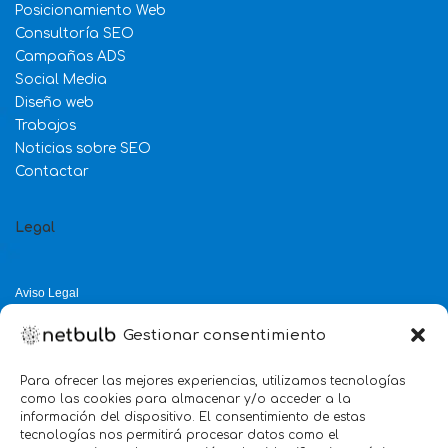
Posicionamiento Web
Consultoría SEO
Campañas ADS
Social Media
Diseño web
Trabajos
Noticias sobre SEO
Contactar
Legal
Aviso Legal
Política de Privacidad
Gestionar consentimiento
Política de Cookies
Política de Calidad
Para ofrecer las mejores experiencias, utilizamos tecnologías
como las cookies para almacenar y/o acceder a la
Servicio mejor valorado 2025
información del dispositivo. El consentimiento de estas
tecnologías nos permitirá procesar datos como el
verificado por:
Trustindex
5.0