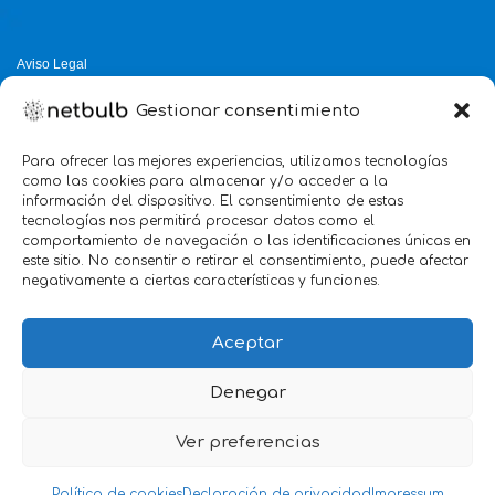
Aviso Legal
Política de Privacidad
Gestionar consentimiento
Política de Cookies
Política de Calidad
Para ofrecer las mejores experiencias, utilizamos tecnologías
como las cookies para almacenar y/o acceder a la
Servicio mejor valorado 2025
información del dispositivo. El consentimiento de estas
tecnologías nos permitirá procesar datos como el
verificado por:
Trustindex
5.0
comportamiento de navegación o las identificaciones únicas en
este sitio. No consentir o retirar el consentimiento, puede afectar
negativamente a ciertas características y funciones.
Aceptar
Denegar
Ver preferencias
we
Marketing
@2026 Agencia netbulb
Política de cookies
Declaración de privacidad
Impressum