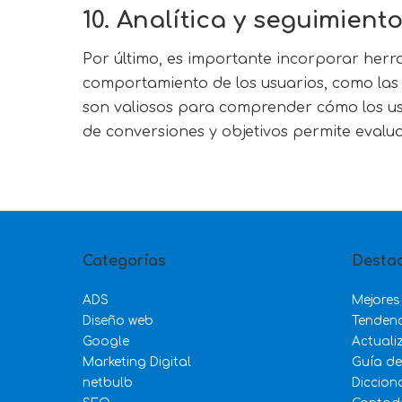
10. Analítica y seguimient
Por último, es importante incorporar herra
comportamiento de los usuarios, como las p
son valiosos para comprender cómo los usu
de conversiones y objetivos permite evaluar 
Categorías
Desta
ADS
Mejores
Diseño web
Tenden
Google
Actuali
Marketing Digital
Guía d
netbulb
Diccion