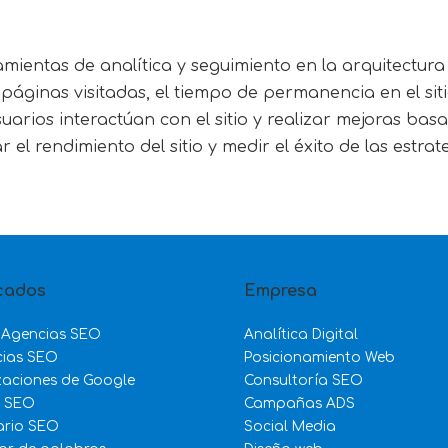
o
mientas de analítica y seguimiento en la arquitectura
áginas visitadas, el tiempo de permanencia en el sitio
arios interactúan con el sitio y realizar mejoras bas
el rendimiento del sitio y medir el éxito de las estrat
cados
Empresa
 Agencias SEO
Analítica Digital
cias SEO
Posicionamiento Web
zaciones de Google
Consultoría SEO
e SEO
Campañas ADS
ario SEO
Social Media