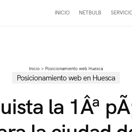
INICIO
NETBULB
SERVICI
Inicio
>
Posicionamiento web Huesca
Posicionamiento web en Huesca
ista la 1Âª pÃ
ara la ciudad d