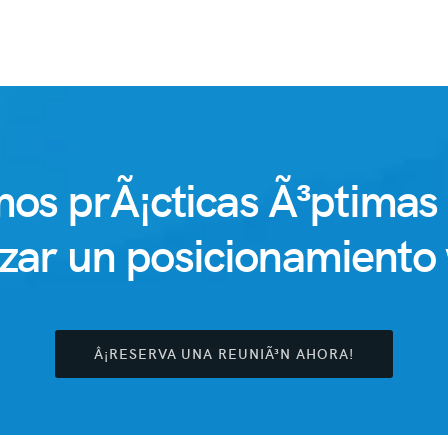
mos prÃ¡cticas Ã³ptimas
izar un posicionamiento 
Â¡RESERVA UNA REUNIÃ³N AHORA!