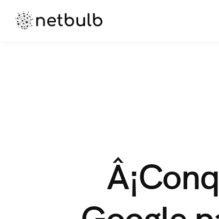
Â¡Conqu
Google p