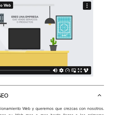
 SEO
cionamiento Web y queremos que crezcas con nosotros.
emos su Web mes a mes hasta llegar a las primeras