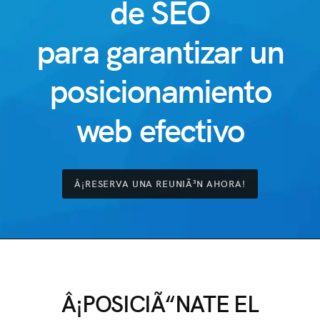
de SEO
para garantizar un
posicionamiento
web efectivo
Â¡RESERVA UNA REUNIÃ³N AHORA!
Â¡POSICIÃ“NATE EL