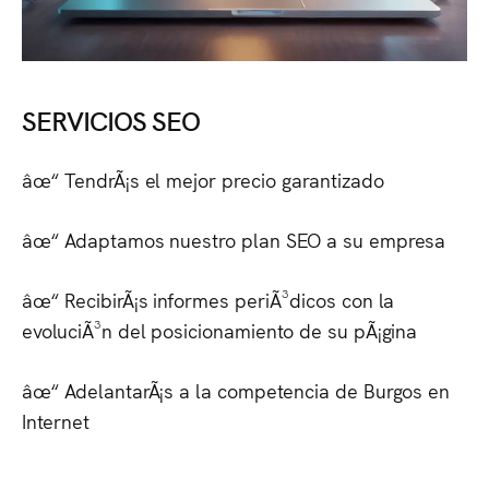
SERVICIOS SEO
âœ“ TendrÃ¡s el mejor precio garantizado
âœ“ Adaptamos nuestro plan SEO a su empresa
âœ“ RecibirÃ¡s informes periÃ³dicos con la
evoluciÃ³n del posicionamiento de su pÃ¡gina
âœ“ AdelantarÃ¡s a la competencia de
Burgos
en
Internet