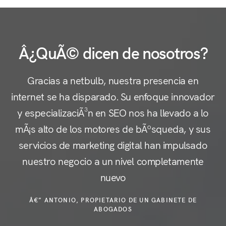
Â¿QuÃ© dicen de nosotros?
Gracias a netbulb, nuestra presencia en
internet se ha disparado. Su enfoque innovador
y especializaciÃ³n en SEO nos ha llevado a lo
c
mÃ¡s alto de los motores de bÃºsqueda, y sus
servicios de marketing digital han impulsado
nuestro negocio a un nivel completamente
e
nuevo
Â€” ANTONIO, PROPIETARIO DE UN GABINETE DE
ABOGADOS