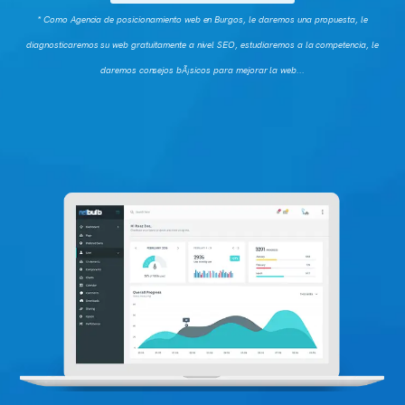
* Como Agencia de posicionamiento web en Burgos, le daremos una propuesta, le
diagnosticaremos su web gratuitamente a nivel SEO, estudiaremos a la competencia, le
daremos consejos bÃ¡sicos para mejorar la web...