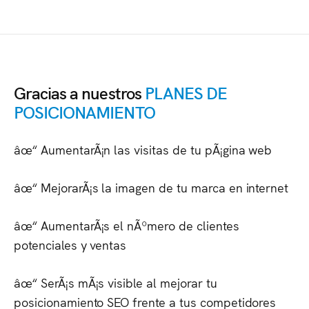
Gracias a nuestros
PLANES DE
POSICIONAMIENTO
âœ“ AumentarÃ¡n las visitas de tu pÃ¡gina web
âœ“ MejorarÃ¡s la imagen de tu marca en internet
âœ“ AumentarÃ¡s el nÃºmero de clientes
potenciales y ventas
âœ“ SerÃ¡s mÃ¡s visible al mejorar tu
posicionamiento SEO frente a tus competidores